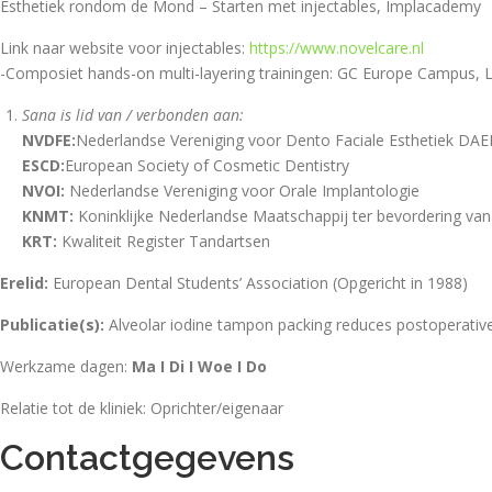
Esthetiek rondom de Mond – Starten met injectables, Implacademy
Link naar website voor injectables:
https://www.novelcare.nl
-Composiet hands-on multi-layering trainingen: GC Europe Campus, 
Sana is lid van / verbonden aan:
NVDFE:
Nederlandse Vereniging voor Dento Faciale Esthetiek DAE
ESCD:
European Society of Cosmetic Dentistry
NVOI:
Nederlandse Vereniging voor Orale Implantologie
KNMT:
Koninklijke Nederlandse Maatschappij ter bevordering va
KRT:
Kwaliteit Register Tandartsen
Erelid:
European Dental Students’ Association (Opgericht in 1988)
Publicatie(s):
Alveolar iodine tampon packing reduces postoperative m
Werkzame dagen:
Ma I Di I Woe I Do
Relatie tot de kliniek: Oprichter/eigenaar
Contactgegevens