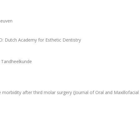
Leuven
D: Dutch Academy for Esthetic Dentistry
n Tandheelkunde
orbidity after third molar surgery (Journal of Oral and Maxillofacial