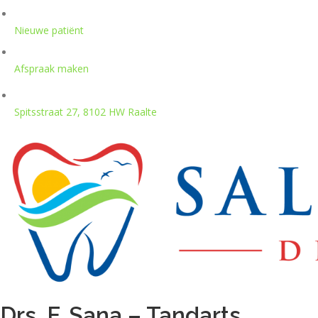
Ga
naar
Nieuwe patiënt
de
inhoud
Afspraak maken
Spitsstraat 27, 8102 HW Raalte
Drs. F. Sana – Tandarts